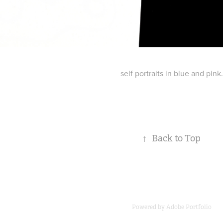
self portraits in blue and pink.
↑
Back to Top
Powered by
Adobe Portfolio