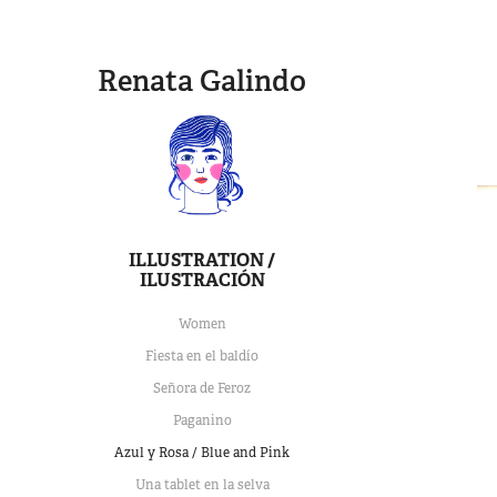
Renata Galindo
ILLUSTRATION /
ILUSTRACIÓN
Women
Fiesta en el baldío
Señora de Feroz
Paganino
Azul y Rosa / Blue and Pink
Una tablet en la selva